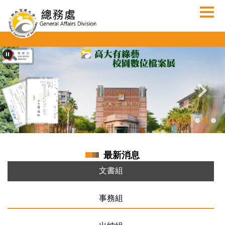
跳
到
主
要
內
容
區
最新消息
文書組
事務組