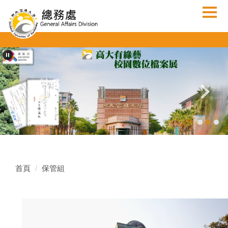
跳
到
主
要
內
容
區
首頁
保管組