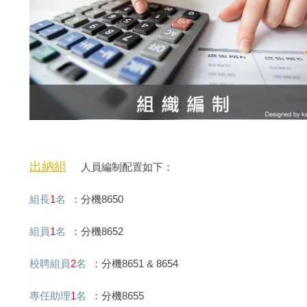
出納組
人員編制配置如下：
組長
1
名
：分機8650
組員
1
名
：分機8652
校聘組員
2
名
：分機8651 & 8654
專任助理
1
名
：分機8655