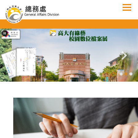
跳
到
主
要
內
容
區