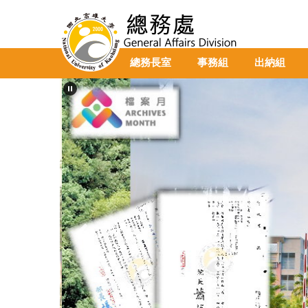
跳
到
主
要
總務長室
事務組
出納組
內
容
區