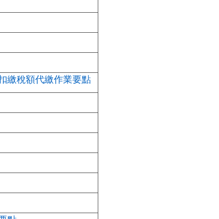
扣繳稅額代繳作業要點