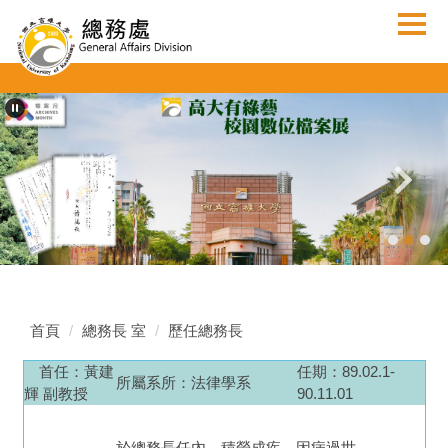
跳
到
主
要
內
容
區
首頁
總務長 室
歷任總務長
首任
：黃建
任期：89.02.1-
所屬系所：法律學系
輝 副教授
90.11.01
於總務長任內，積勞成疾，因病過世