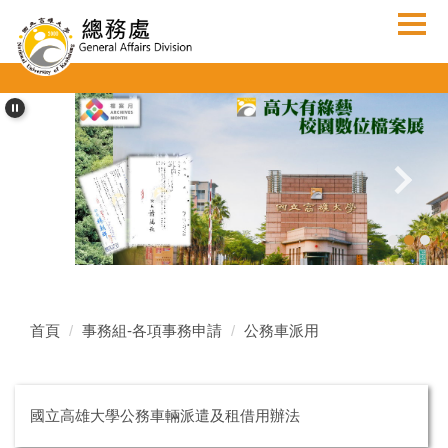
跳
到
主
要
內
容
區
首頁
事務組-各項事務申請
公務車派用
國立高雄大學公務車輛派遣及租借用辦法