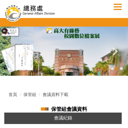
跳
到
主
要
內
容
區
首頁
保管組
會議資料下載
保管組會議資料
會議紀錄