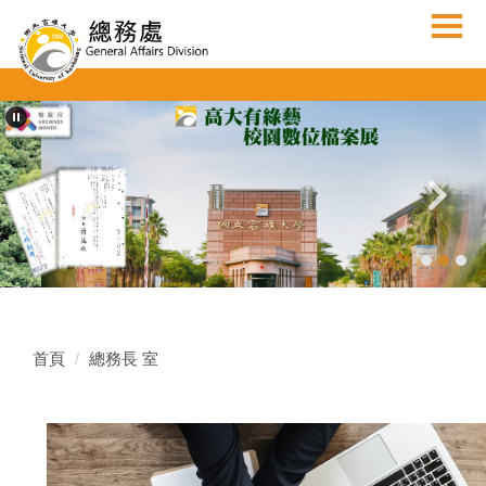
跳
到
主
要
內
容
區
首頁
總務長 室