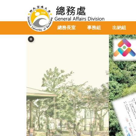
跳
到
主
要
總務長室
事務組
出納組
內
容
區