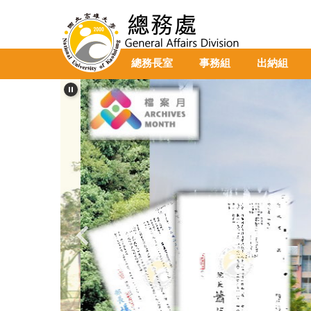
跳
到
主
要
總務長室
事務組
出納組
內
容
區