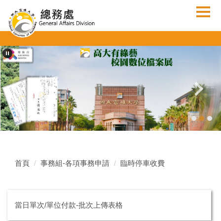
跳
到
主
要
內
容
區
首頁
事務組-各項事務申請
臨時停車收費
當日單次/單位付款-批次上傳表格