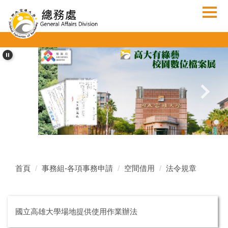
跳
到
主
要
內
容
區
首頁
事務組-各項事務申請
空間借用
法令規章
國立高雄大學場地提供使用作業辦法