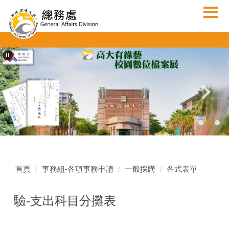
跳
到
主
要
內
容
區
首頁
事務組-各項事務申請
一般採購
各式表單
驗-支出科目分攤表