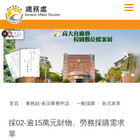
跳
到
主
要
內
容
區
首頁
事務組-各項事務申請
一般採購
各式表單
採02-逾15萬元財物、勞務採購需求
單