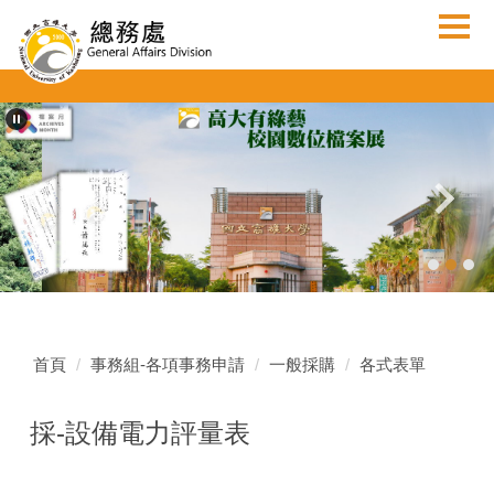
跳
到
主
要
內
容
區
首頁
事務組-各項事務申請
一般採購
各式表單
採-設備電力評量表