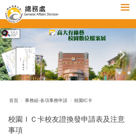
跳
到
主
要
內
容
區
首頁
事務組-各項事務申請
校園IC卡
校園ＩＣ卡校友證換發申請表及注意
事項