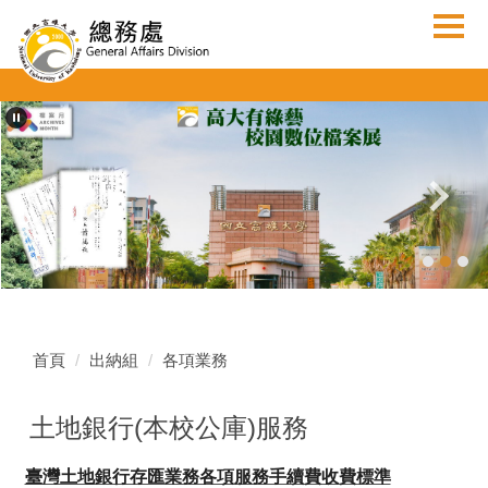
跳
到
主
要
內
容
區
首頁
出納組
各項業務
土地銀行(本校公庫)服務
臺灣土地銀行存匯業務各項服務手續費收費標準