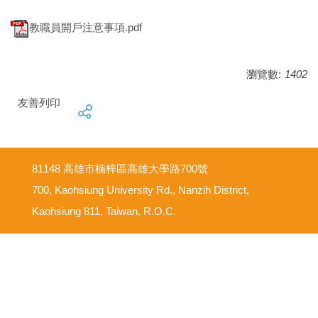
教職員開戶注意事項.pdf
瀏覽數:
1402
友善列印
81148 高雄市楠梓區高雄大學路700號
700, Kaohsiung University Rd., Nanzih District,
Kaohsiung 811, Taiwan, R.O.C.
意見反映信箱
尊重智慧財產權
網路使用規範要點