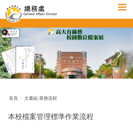
跳
到
主
要
內
容
區
首頁
文書組-業務流程
本校檔案管理標準作業流程