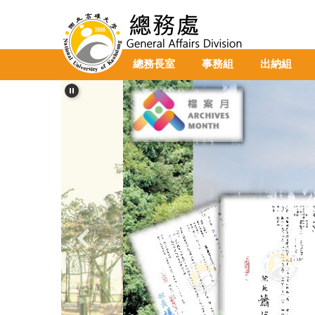
跳
到
主
要
總務長室
事務組
出納組
內
容
區