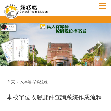
跳
到
主
要
內
容
區
首頁
文書組-業務流程
本校單位收發郵件查詢系統作業流程