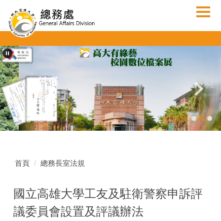
跳
到
主
要
內
容
區
首頁
總務長室法規
國立高雄大學工友及駐衛警察申訴評
議委員會設置及評議辦法