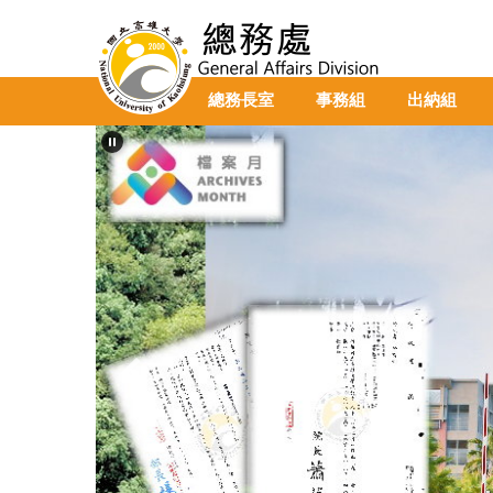
跳
到
主
要
總務長室
事務組
出納組
內
容
區