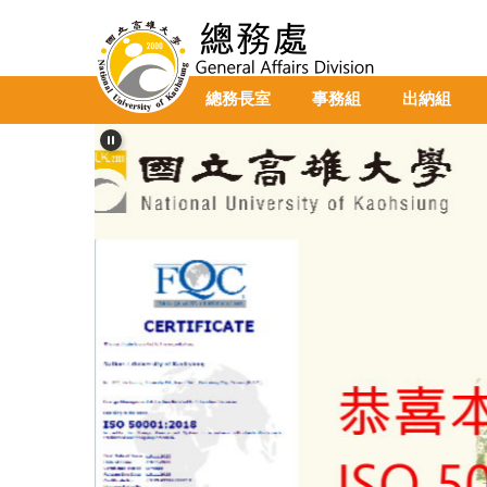
跳
到
主
要
總務長室
事務組
出納組
內
容
區