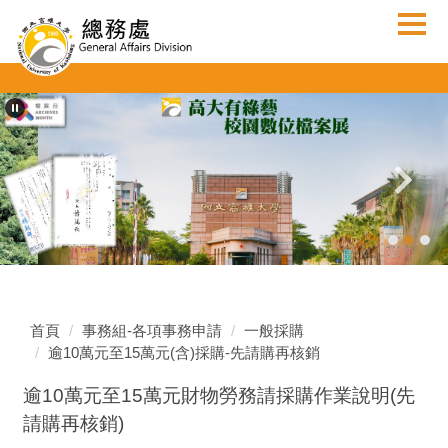
跳
到
主
要
內
容
區
首頁
事務組-各項事務申請
一般採購
逾10萬元至15萬元(含)採購-先請購再核銷
逾10萬元至15萬元財物勞務請採購作業說明(先
請購再核銷)