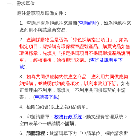
一、需求單位
應注意事項及應備文件：
1、查詢是否為拒絕往來廠商(
查詢網址
)，如為拒絕往來
廠商則不與該廠商交易。
2、
查詢採購物品是否為「綠色採購指定項目」，如為
指定項目，應採購有環保標章證號產品。購買物品如無
環保標章，先填具「指定採購項目不採購環境產品說明
單」，經核准後，始得辦理採購。
(
查詢及說明單下
載
)。
3、
如為共同供應契約供應之商品，應利用共同供應契
約採購，並載明供約商品項次，以利事務組下訂
。
如有
正當理由不利用，應填具「不利用共同供應契約申請
書」。(
申請書下載
)。
4、檢附1家(含)以上之報(估)價單。
5、印製請購單：
校務行政系統
->動支經費管理系統->
空白表單->一般請購->
請購
。
6、
請購流程：
於請購單下方「申請單位」欄位請承辦