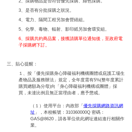
2、採購物品是否符合優先採購、綠色採購。
3、是否有分批採購之狀況。
4、電力、隔間工程另加會營繕組。
5、化學、毒物、輻射、影印紙另加會環安組。
6、採購共約商品案，接獲請購單位通知後，至政府電
子採購網下訂。
三、貼心提醒：
１、按「優先採購身心障礙福利機構團體或庇護工場生
產物品及服務辦法」規定，全年度需有5%(整年度累計
購買總額為分母)向「身心障礙福利機構或團體」採
買，未達比例且無正當理由者，應予懲戒。
（１）使用平台：內政部「
優先採購網路資訊網
址
」，本校帳號：310360000Q 密碼：
GAS@8620，請各單位依此網址連結進行相關作
業。