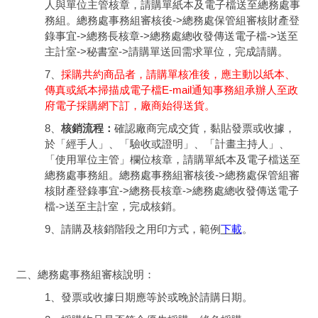
人與單位主管核章，請購單紙本及電子檔送至總務處事
務組。總務處事務組審核後->總務處保管組審核財產登
錄事宜->總務長核章->總務處總收發傳送電子檔->送至
主計室->秘書室->請購單送回需求單位，完成請購。
7、
採購共約商品者，請購單核准後，應主動以紙本、
傳真或紙本掃描成電子檔E-mail通知事務組承辦人至政
府電子採購網下訂，廠商始得送貨。
8、
核銷流程：
確認廠商完成交貨，黏貼發票或收據，
於「經手人」、「驗收或證明」、「計畫主持人」、
「使用單位主管」欄位核章，請購單紙本及電子檔送至
總務處事務組。總務處事務組審核後->總務處保管組審
核財產登錄事宜->總務長核章->總務處總收發傳送電子
檔->送至主計室，完成核銷。
9、請購及核銷階段之用印方式，範例
下載
。
二、總務處事務組審核說明：
1、發票或收據日期應等於或晚於請購日期。