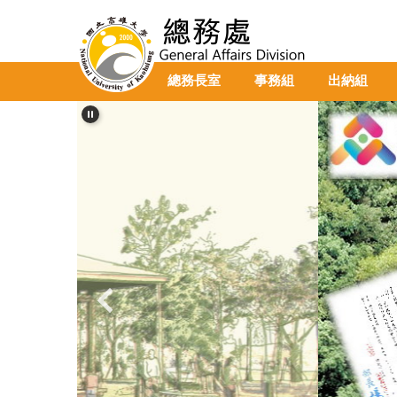
跳
到
主
要
總務長室
事務組
出納組
內
容
區