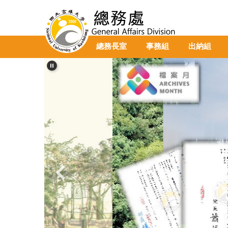
跳
到
主
要
總務長室
事務組
出納組
內
容
區