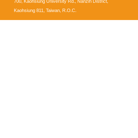
700, Kaohsiung University Rd., Nanzih District,
Kaohsiung 811, Taiwan, R.O.C.
意見反映信箱
尊重智慧財產權
網路使用規範要點