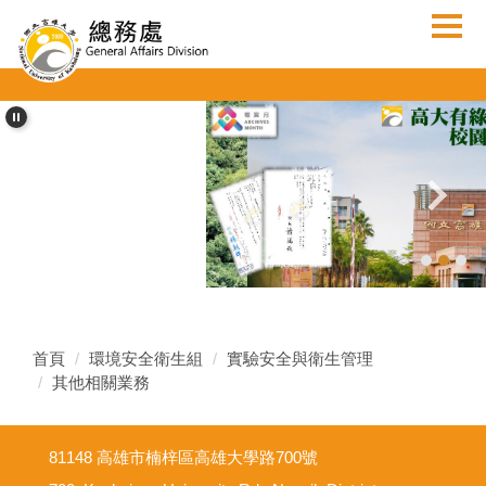
跳
到
主
要
內
容
區
首頁
環境安全衛生組
實驗安全與衛生管理
其他相關業務
81148 高雄市楠梓區高雄大學路700號