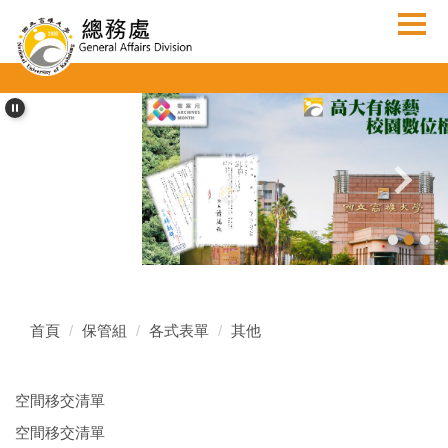
跳
到
主
要
內
容
區
首頁
保管組
各式表單
其他
空間移交清單
空間移交清單