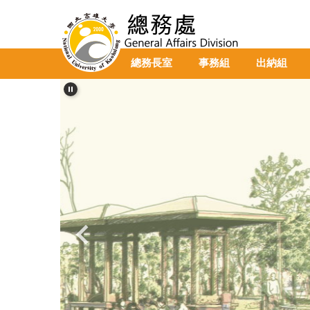
跳
到
主
要
總務長室
事務組
出納組
內
容
區