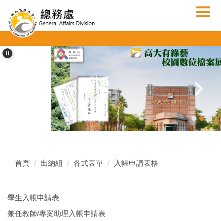
跳
到
主
要
內
容
區
首頁
出納組
各式表單
入帳申請表格
學生入帳申請表
兼任教師/專案助理入帳申請表