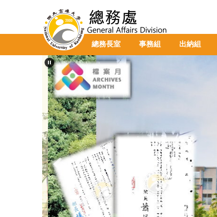
跳
到
主
要
總務長室
事務組
出納組
內
容
區