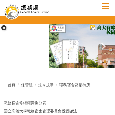
跳
到
主
要
內
容
區
首頁
保管組
法令規章
職務宿舍及招待所
職務宿舍修繕權責劃分表
國立高雄大學職務宿舍管理委員會設置辦法