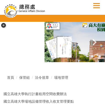
跳
到
主
要
內
容
區
首頁
保管組
法令規章
場地管理
國立高雄大學執行計畫租用空間收費辦法
國立高雄大學場地設備管理收入收支管理要點